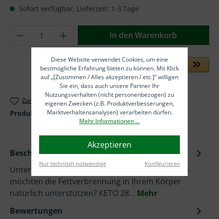
Sofort verfügbar, Lieferzeit: 1-3 Tage
Produkt Anzahl: Gib den gewünschten Wer
In den Warenkorb
Diese Website verwendet Cookies, um eine
bestmögliche Erfahrung bieten zu können. Mit Klick
auf „[Zustimmen / Alles akzeptieren / etc.]“ willigen
Sie ein, dass auch unsere Partner Ihr
Nutzungsverhalten (nicht personenbezogen) zu
Zum Merkzettel hinzufügen
eigenen Zwecken (z.B. Produktverbesserungen,
Marktverhaltensanalysen) verarbeiten dürfen.
Produktnummer:
NV2112-3
Mehr Informationen ...
Akzeptieren
Beschreibung
Nur technisch notwendige
Konfigurieren
Unterstützt die 24-stündige Fettverbrennung Sie
möchten die Fettverbrennung in Ihrem Körper
natürlich unterstützen? KETO 28…
Mehr
Bewertungen